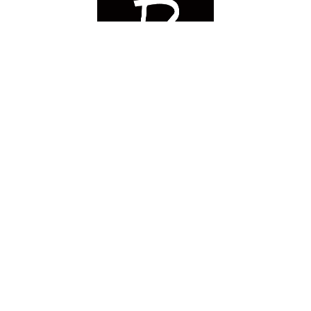
LzSkyline
网络安全爱好者
分类目录
随笔
3
笔记
29
技术
37