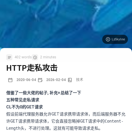
LzSkyline
402 words
2 minutes
HTTP走私攻击
2020-06-04
2026-02-04
技术
借鉴了一些大佬的帖子, 补充+总结了一下
五种常见走私请求
CL不为0的GET请求
假设前端代理服务器允许GET请求携带请求体，而后端服务器不允
许GET请求携带请求体，它会直接忽略掉GET请求中的
Content-
Length
头，不进行处理。这就有可能导致请求走私。