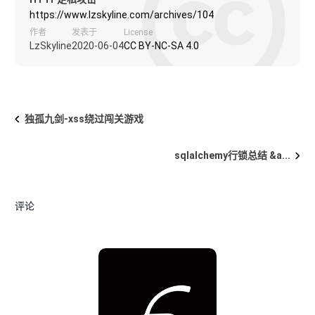
https://www.lzskyline.com/archives/104
作者
发表于
License
LzSkyline
2020-06-04
CC BY-NC-SA 4.0
独孤九剑-xss绕过闯关游戏
sqlalchemy行锁总结 &a...
评论