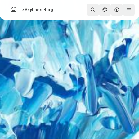
LzSkyline's Blog
250