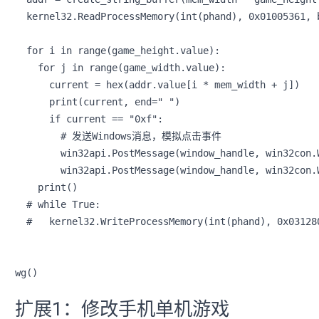
  kernel32.ReadProcessMemory(int(phand), 0x01005361, 
  for i in range(game_height.value):

    for j in range(game_width.value):

      current = hex(addr.value[i * mem_width + j])

      print(current, end=" ")

      if current == "0xf":

        # 发送Windows消息，模拟点击事件

        win32api.PostMessage(window_handle, win32con.
        win32api.PostMessage(window_handle, win32con.W
    print()

  # while True:

  #   kernel32.WriteProcessMemory(int(phand), 0x03128
wg()

扩展1：修改手机单机游戏