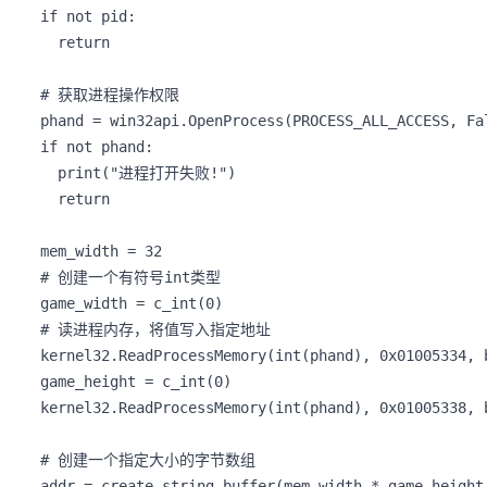
  if not pid:

    return

  # 获取进程操作权限

  phand = win32api.OpenProcess(PROCESS_ALL_ACCESS, Fal
  if not phand:

    print("进程打开失败!")

    return

  mem_width = 32

  # 创建一个有符号int类型

  game_width = c_int(0)

  # 读进程内存，将值写入指定地址

  kernel32.ReadProcessMemory(int(phand), 0x01005334, b
  game_height = c_int(0)

  kernel32.ReadProcessMemory(int(phand), 0x01005338, b
  # 创建一个指定大小的字节数组

  addr = create_string_buffer(mem_width * game_height.