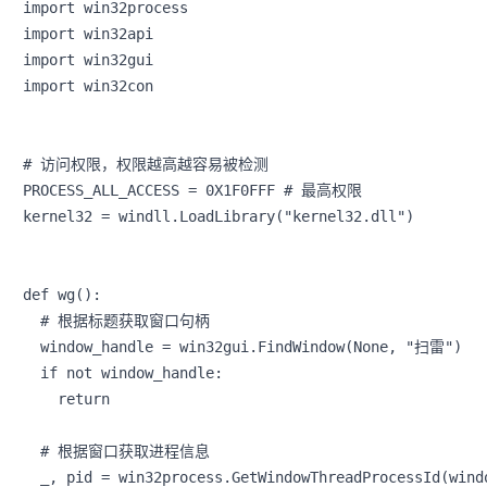
import win32process

import win32api

import win32gui

import win32con

# 访问权限，权限越高越容易被检测

PROCESS_ALL_ACCESS = 0X1F0FFF # 最高权限

kernel32 = windll.LoadLibrary("kernel32.dll")

def wg():

  # 根据标题获取窗口句柄

  window_handle = win32gui.FindWindow(None, "扫雷")

  if not window_handle:

    return

  # 根据窗口获取进程信息

  _, pid = win32process.GetWindowThreadProcessId(windo