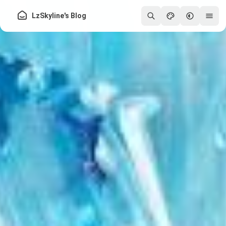
LzSkyline's Blog
250