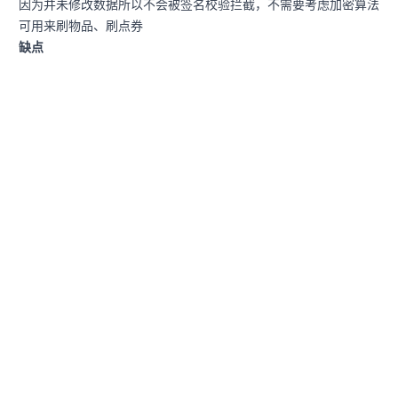
因为并未修改数据所以不会被签名校验拦截，不需要考虑加密算法
可用来刷物品、刷点券
缺点
现在游戏关键操作加锁已经是基本功了，很少会有并发漏洞
行为非常明显，容易被风控系统拦截
2. request请求修改
当request请求未做签名校验时可尝试（还可以试一下SQL注入，
可能有惊喜）
优点
response数据被加密管我什么事
修改成功后数据会存储到服务器上，删除本地客户端也不会丢失
可以用来改物品使用数量、改充值金额
缺点
特征非常明显
如果request请求有签名校验，需要逆向分析加密算法
3. response数据修改
当response请求没有被加密时可尝试
优点
request签名校验失败关我什么事