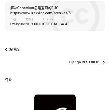
解决Chromium总是置顶的BUG
https://www.lzskyline.com/archives/5
作者
发表于
License
LzSkyline
2019-08-01
CC BY-NC-SA 4.0
Git笔记
Django RESTful fr...
评论