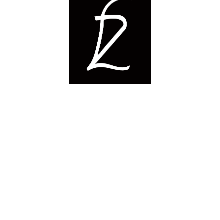
LzSkyline
网络安全爱好者
分类目录
随笔
3
笔记
29