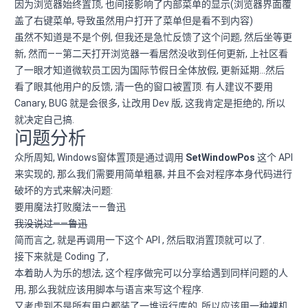
因为浏览器始终置顶, 也间接影响了内部菜单的显示(浏览器界面覆
盖了右键菜单, 导致虽然用户打开了菜单但是看不到内容)
虽然不知道是不是个例, 但我还是急忙反馈了这个问题, 然后坐等更
新, 然而——第二天打开浏览器一看居然没收到任何更新, 上社区看
了一眼才知道微软员工因为国际节假日全体放假, 更新延期…然后
看了眼其他用户的反馈, 清一色的窗口被置顶. 有人建议不要用
Canary, BUG 就是会很多, 让改用 Dev 版, 这我肯定是拒绝的, 所以
就决定自己搞.
问题分析
众所周知, Windows窗体置顶是通过调用
SetWindowPos
这个 API
来实现的, 那么我们需要用简单粗暴, 并且不会对程序本身代码进行
破坏的方式来解决问题:
要用魔法打败魔法——鲁迅
我没说过——鲁迅
简而言之, 就是再调用一下这个 API , 然后取消置顶就可以了.
接下来就是 Coding 了,
本着助人为乐的想法, 这个程序做完可以分享给遇到同样问题的人
用, 那么我就应该用脚本与语言来写这个程序.
又考虑到不是所有用户都装了一堆运行库的, 所以应该用一种裸机