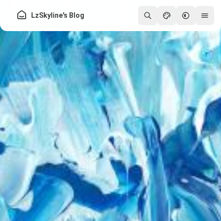
LzSkyline's Blog
250